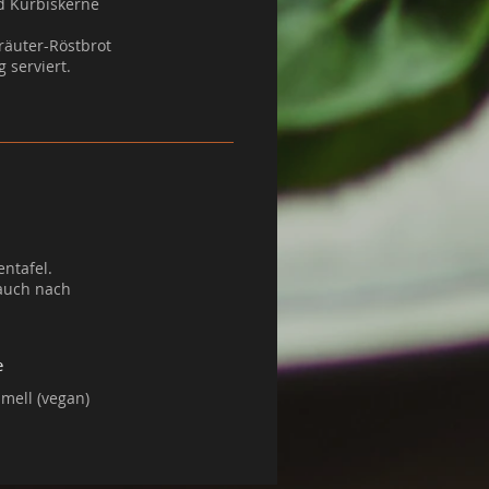
nd Kürbiskerne
räuter-Röstbrot
ntafel.
 auch nach
e