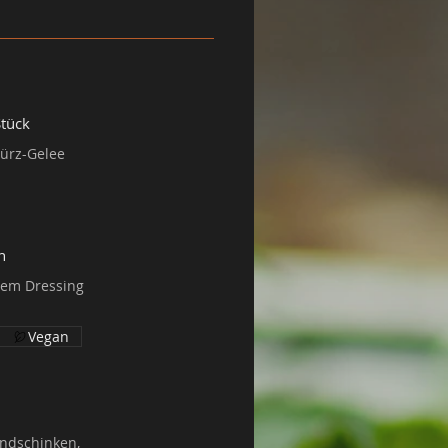
Stück
n
erem Dressing
Vegan
andschinken,