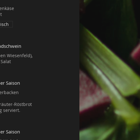
genkäse
isch
andschwein
den Wiesenfeld),
der Saison
berbacken
räuter-Röstbrot
der Saison