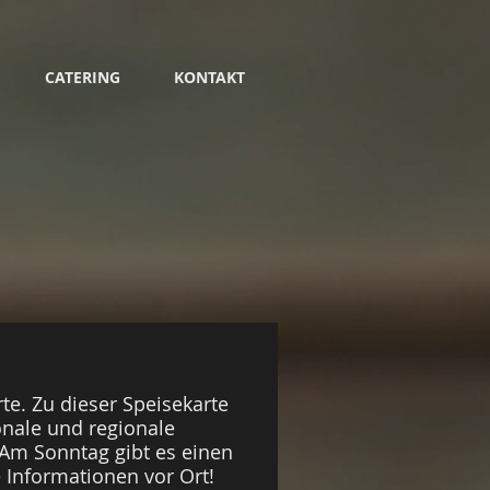
CATERING
KONTAKT
rte. Zu dieser Speisekarte
onale und regionale
 Am Sonntag gibt es einen
e Informationen vor Ort!