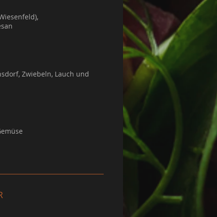
Wiesenfeld),
esan
sdorf, Zwiebeln, Lauch und
Gemüse
R