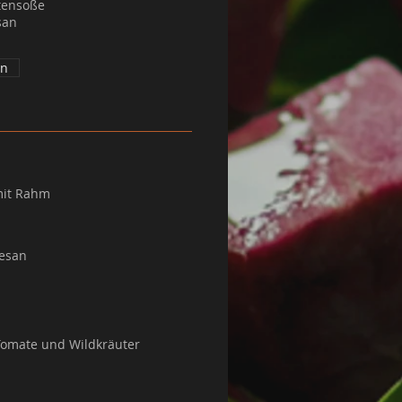
tensoße
san
an
mit Rahm
mesan
Tomate und Wildkräuter